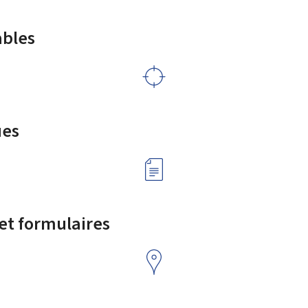
ables
ues
 et formulaires