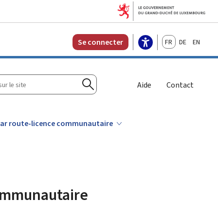
Français
Deutsch
English
Se connecter
r
Aide
Contact
Rechercher
par route-licence communautaire
communautaire