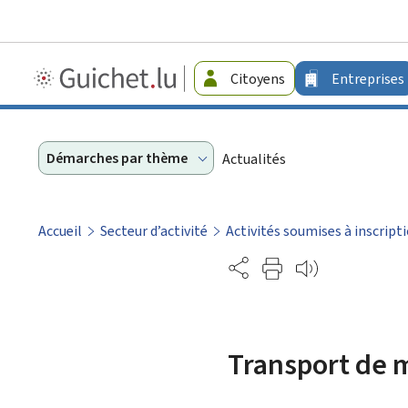
Guichet.lu
Citoyens
Entreprises
-
Entreprises
Démarches par thème
Actualités
Accueil
Secteur d’activité
Activités soumises à inscrip
Partage
Transport de 