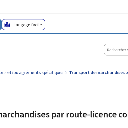
Aller au menu principal
Aller au contenu
Langage facile
Recherche
sur
le
site
tions et/ou agréments spécifiques
Transport de marchandises 
marchandises par route-licence 