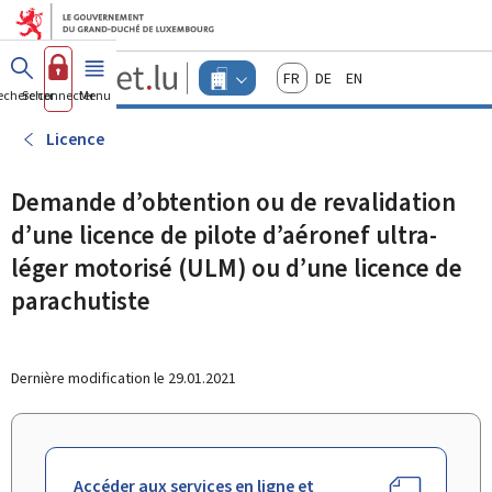
Aller au menu principal
Aller au contenu
Guichet.lu
Français
Deutsch
English
Changer
echercher
Se connecter
Menu
principal
-
d'espace
Entreprises
-
Licence
Menu
entreprises
actif
Demande d’obtention ou de revalidation
d’une licence de pilote d’aéronef ultra-
léger motorisé (ULM) ou d’une licence de
parachutiste
Dernière modification le
29.01.2021
Accéder aux services en ligne et