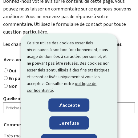
Donnez-nous votre avis sur le contenu de cette page. Vous
pouvez nous laisser un commentaire sur ce que nous pouvons
améliorer. Vous ne recevrez pas de réponse à votre
commentaire. Utilisez le formulaire de contact pour toute
question particulière.
Ce site utilise des cookies essentiels
Les champs marqués d’une étoile (
*
) sont
obligatoires
.
nécessaires à son bon fonctionnement, sans
usage de données à caractère personnel, et
Avez-vous trouvé ce que vous cherchiez ?
*
ne pouvant pas être refusés. Des cookies non
essentiels sont utilisés à des fins statistiques
Oui
et seront activés uniquement si vous les
En partie
acceptez. Consulter notre
politique de
Non
confidentialité
.
Quelle information cherchiez-vous ?
J'accepte
Je refuse
Comment évaluez-vous cette page ?
*
Très mauvaise