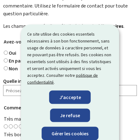
commentaire. Utilisez le formulaire de contact pour toute
question particulière.
Les champs marqués d’une étoile (
*
) sont
obligatoires
.
Ce site utilise des cookies essentiels
nécessaires à son bon fonctionnement, sans
Avez-vous trouvé ce que vous cherchiez ?
*
usage de données à caractère personnel, et
Oui
ne pouvant pas être refusés. Des cookies non
En partie
essentiels sont utilisés à des fins statistiques
Non
et seront activés uniquement si vous les
acceptez. Consulter notre
politique de
Quelle information cherchiez-vous ?
confidentialité
.
J'accepte
Comment évaluez-vous cette page ?
*
Je refuse
Très mauvaise
Gérer les cookies
Très bonne