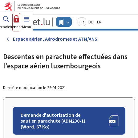
Aller au menu principal
Aller au contenu
Guichet.lu
Français
Deutsch
English
Changer
echercher
Se connecter
Menu
principal
-
d'espace
Entreprises
-
Espace aérien, Aérodromes et ATM/ANS
Menu
entreprises
actif
Descentes en parachute effectuées dans
l'espace aérien luxembourgeois
Dernière modification le
29.01.2021
Demande d'autorisation de
saut en parachute (ADM230-1)
(Word, 67 Ko)