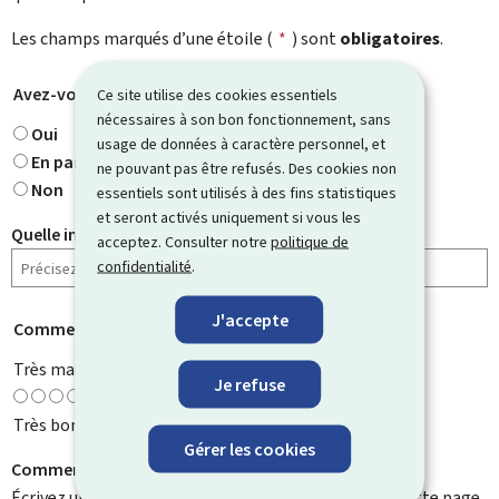
Les champs marqués d’une étoile (
*
) sont
obligatoires
.
Avez-vous trouvé ce que vous cherchiez ?
*
Ce site utilise des cookies essentiels
nécessaires à son bon fonctionnement, sans
Oui
usage de données à caractère personnel, et
En partie
ne pouvant pas être refusés. Des cookies non
Non
essentiels sont utilisés à des fins statistiques
et seront activés uniquement si vous les
Quelle information cherchiez-vous ?
acceptez. Consulter notre
politique de
confidentialité
.
J'accepte
Comment évaluez-vous cette page ?
*
Très mauvaise
Je refuse
Très bonne
Gérer les cookies
Comment pouvons-nous l'améliorer ?
Écrivez un commentaire et aidez-nous à améliorer cette page.