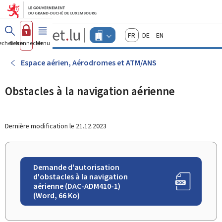
Aller au menu principal
Aller au contenu
Guichet.lu
Français
Deutsch
English
Changer
echercher
Se connecter
Menu
principal
-
d'espace
Entreprises
-
Espace aérien, Aérodromes et ATM/ANS
Menu
entreprises
actif
Obstacles à la navigation aérienne
Dernière modification le
21.12.2023
Demande d'autorisation
d'obstacles à la navigation
aérienne (DAC-ADM410-1)
(Word, 66 Ko)