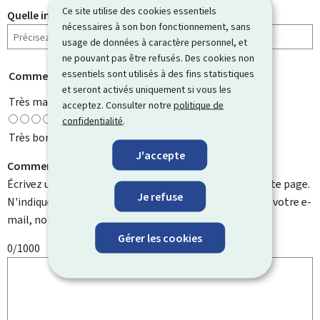
Ce site utilise des cookies essentiels
Quelle information cherchiez-vous ?
nécessaires à son bon fonctionnement, sans
usage de données à caractère personnel, et
ne pouvant pas être refusés. Des cookies non
essentiels sont utilisés à des fins statistiques
Comment évaluez-vous cette page ?
*
et seront activés uniquement si vous les
Très mauvaise
acceptez. Consulter notre
politique de
confidentialité
.
Très bonne
J'accepte
Comment pouvons-nous l'améliorer ?
Écrivez un commentaire et aidez-nous à améliorer cette page.
Je refuse
N'indiquez pas d'informations personnelles telles que votre e-
mail, nom, numéro de téléphone, etc.
Gérer les cookies
0/1000