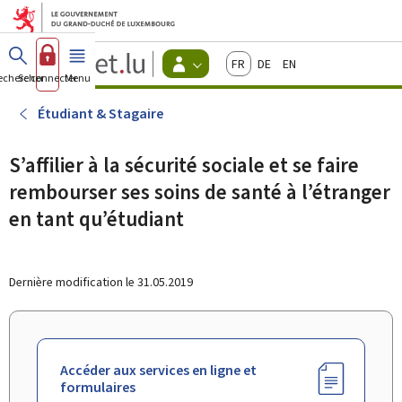
Aller au menu principal
Aller au contenu
Guichet.lu
Français
Deutsch
English
Changer
echercher
Se connecter
Menu
principal
-
d'espace
Citoyens
-
Étudiant & Stagaire
Menu
citoyens
actif
S’affilier à la sécurité sociale et se faire
rembourser ses soins de santé à l’étranger
en tant qu’étudiant
Dernière modification le
31.05.2019
Accéder aux services en ligne et
formulaires