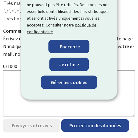
Très mauvaise
ne pouvant pas être refusés. Des cookies non
essentiels sont utilisés à des fins statistiques
et seront activés uniquement si vous les
Très bonne
acceptez. Consulter notre
politique de
Comment pouvons-nous l'améliorer ?
confidentialité
.
Écrivez un commentaire et aidez-nous à améliorer cette page.
N'indiquez pas d'informations personnelles telles que votre e-
J'accepte
mail, nom, numéro de téléphone, etc.
Je refuse
0/1000
Gérer les cookies
Envoyer votre avis
Protection des données