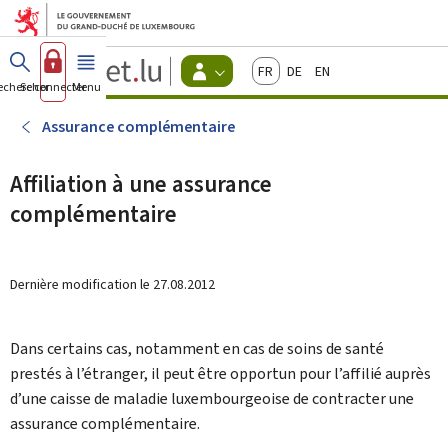
Aller au menu principal
Aller au contenu
Guichet.lu
Français
Deutsch
English
Changer
echercher
Se connecter
Menu
principal
-
d'espace
Citoyens
-
Assurance complémentaire
Menu
citoyens
actif
Affiliation à une assurance
complémentaire
Dernière modification le
27.08.2012
Dans certains cas, notamment en cas de soins de santé
prestés à l’étranger, il peut être opportun pour l’affilié auprès
d’une caisse de maladie luxembourgeoise de contracter une
assurance complémentaire.