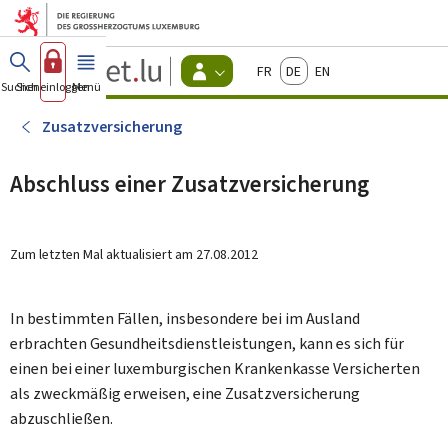
Zum Hauptmenü
Zum Inhalt
Guichet.lu
Français
Deutsch
English
Changer
Suchen
Sich einloggen
Menü
Haupt-
-
d'espace
Bürger
-
Zusatzversicherung
Menu
bürger
actif
Abschluss einer Zusatzversicherung
Zum letzten Mal aktualisiert am
27.08.2012
In bestimmten Fällen, insbesondere bei im Ausland
erbrachten Gesundheitsdienstleistungen, kann es sich für
einen bei einer luxemburgischen Krankenkasse Versicherten
als zweckmäßig erweisen, eine Zusatzversicherung
abzuschließen.