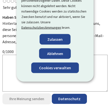
personenbezogener Daten. Diese Cookies
können nicht abgelehnt werden. Nicht
Sehr gut
notwendige Cookies werden zu statistischen
Zwecken benutzt und nur aktiviert, wenn Sie
Haben Sie Verbesserungsvorschläge?
sie zulassen. Unsere
Hinterlassen Sie uns einen Kommentar und helfen Sie uns,
Datenschutzbestimmungen
lesen.
diese Seite zu verbessern. Bitte geben Sie keine
personenbezogenen Daten an, wie zum Beispiel Ihre E-Mail-
Zulassen
Adresse, Ihren Namen oder Ihre Telefonnummer.
0/1000
Ablehnen
Cookies verwalten
Ihre Meinung senden
Datenschutz