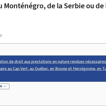
du Monténégro, de la Serbie ou de
17
ion de droit aux prestations en nature rendues nécessaires
aire au Cap Vert, au Québec, en Bosnie et Herzégovine, en Tu
EN