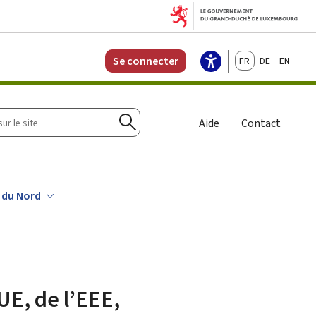
Français
Deutsch
English
Se connecter
r
Aide
Contact
Rechercher
e du Nord
UE, de l’EEE,