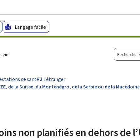
Aller au menu principal
Aller au contenu
Langage facile
Recherche
 vie
sur
le
site
estations de santé à l'étranger
’EEE, de la Suisse, du Monténégro, de la Serbie ou de la Macédoin
oins non planifiés en dehors de l’