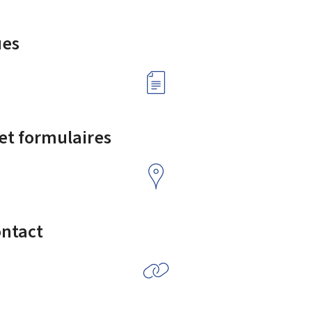
ues
 et formulaires
ontact