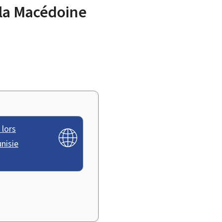
 la Macédoine
 lors
nisie