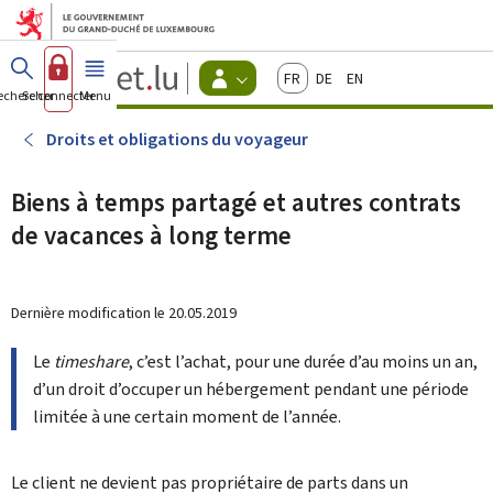
Aller au menu principal
Aller au contenu
Guichet.lu
Français
Deutsch
English
Changer
echercher
Se connecter
Menu
principal
-
d'espace
Citoyens
-
Droits et obligations du voyageur
Menu
citoyens
actif
Biens à temps partagé et autres contrats
de vacances à long terme
Dernière modification le
20.05.2019
Le
timeshare
, c’est l’achat, pour une durée d’au moins un an,
d’un droit d’occuper un hébergement pendant une période
limitée à une certain moment de l’année.
Le client ne devient pas propriétaire de parts dans un