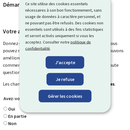
Démarches et liens associés
Ce site utilise des cookies essentiels
nécessaires à son bon fonctionnement, sans
usage de données à caractère personnel, et
ne pouvant pas être refusés. Des cookies non
essentiels sont utilisés à des fins statistiques
Votre avis nous intéresse
et seront activés uniquement si vous les
acceptez. Consulter notre
politique de
Donnez-nous votre avis sur le contenu de cette page. Vous
confidentialité
.
pouvez nous laisser un commentaire sur ce que nous pouvons
améliorer. Vous ne recevrez pas de réponse à votre
J'accepte
commentaire. Utilisez le formulaire de contact pour toute
question particulière.
Je refuse
Les champs marqués d’une étoile (
*
) sont
obligatoires
.
Gérer les cookies
Avez-vous trouvé ce que vous cherchiez ?
*
Oui
En partie
Non