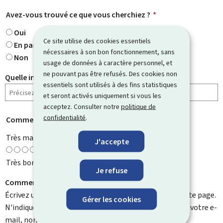
Avez-vous trouvé ce que vous cherchiez ?
*
Oui
Ce site utilise des cookies essentiels
En partie
nécessaires à son bon fonctionnement, sans
Non
usage de données à caractère personnel, et
ne pouvant pas être refusés. Des cookies non
Quelle information cherchiez-vous ?
essentiels sont utilisés à des fins statistiques
et seront activés uniquement si vous les
acceptez. Consulter notre
politique de
confidentialité
.
Comment évaluez-vous cette page ?
*
Très mauvaise
J'accepte
Très bonne
Je refuse
Comment pouvons-nous l'améliorer ?
Écrivez un commentaire et aidez-nous à améliorer cette page.
Gérer les cookies
N'indiquez pas d'informations personnelles telles que votre e-
mail, nom, numéro de téléphone, etc.