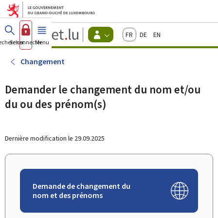
Aller au menu principal
Aller au contenu
Guichet.lu
Français
Deutsch
English
Changer
echercher
Se connecter
Menu
principal
-
d'espace
Citoyens
-
Changement
Menu
citoyens
actif
Demander le changement du nom et/ou
du ou des prénom(s)
Dernière modification le
29.09.2025
Demande de changement du
nom et des prénoms