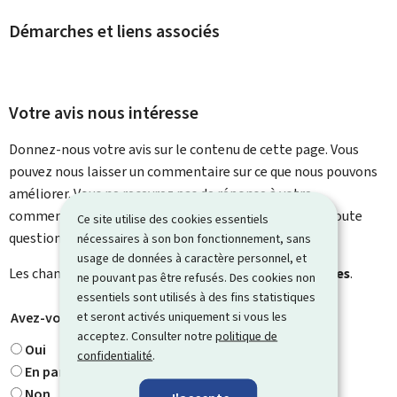
Démarches et liens associés
Votre avis nous intéresse
Donnez-nous votre avis sur le contenu de cette page. Vous
pouvez nous laisser un commentaire sur ce que nous pouvons
améliorer. Vous ne recevrez pas de réponse à votre
commentaire. Utilisez le formulaire de contact pour toute
Ce site utilise des cookies essentiels
question particulière.
nécessaires à son bon fonctionnement, sans
usage de données à caractère personnel, et
Les champs marqués d’une étoile (
*
) sont
obligatoires
.
ne pouvant pas être refusés. Des cookies non
essentiels sont utilisés à des fins statistiques
et seront activés uniquement si vous les
Avez-vous trouvé ce que vous cherchiez ?
*
acceptez. Consulter notre
politique de
Oui
confidentialité
.
En partie
Non