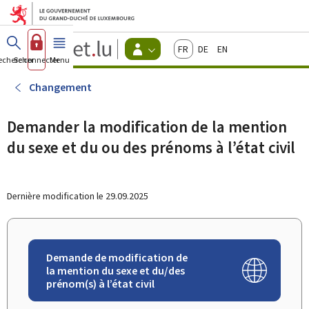
Aller au menu principal
Aller au contenu
Guichet.lu
Français
Deutsch
English
Changer
echercher
Se connecter
Menu
principal
-
d'espace
Citoyens
-
Changement
Menu
citoyens
actif
Demander la modification de la mention
du sexe et du ou des prénoms à l’état civil
Dernière modification le
29.09.2025
Demande de modification de
la mention du sexe et du/des
prénom(s) à l’état civil