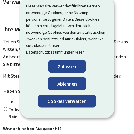
Verwandte Vorgänge und Links
Diese Website verwendet für ihren Betrieb
notwendige Cookies, ohne Nutzung
personenbezogener Daten. Diese Cookies
können nicht abgelehnt werden. Nicht
Ihre Meinung interessiert uns
notwendige Cookies werden zu statistischen
Zwecken benutzt und nur aktiviert, wenn Sie
Teilen Sie uns Ihre Meinung zu dieser Seite mit. Lassen Sie uns
sie zulassen. Unsere
wissen, was wir verbessern können. Sie erhalten keine
Datenschutzbestimmungen
lesen.
Antwort auf Ihr Feedback. Für spezifische Fragen verwenden
Sie bitte das Kontaktformular.
Zulassen
Mit Stern gekennzeichnete Felder (
*
) sind
Pflichtfelder
.
Ablehnen
Haben Sie gefunden, wonach Sie gesucht haben?
*
Cookies verwalten
Ja
Teilweise
Nein
Wonach haben Sie gesucht?