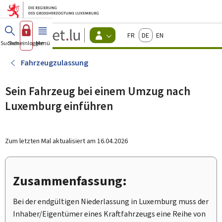
Zum Hauptmenü
Zum Inhalt
Guichet.lu
Français
Deutsch
English
Changer
Suchen
Sich einloggen
Menü
Haupt-
-
d'espace
Bürger
-
Fahrzeugzulassung
Menu
bürger
actif
Sein Fahrzeug bei einem Umzug nach
Luxemburg einführen
Zum letzten Mal aktualisiert am
16.04.2026
Zusammenfassung:
Bei der endgültigen Niederlassung in Luxemburg muss der
Inhaber/Eigentümer eines Kraftfahrzeugs eine Reihe von