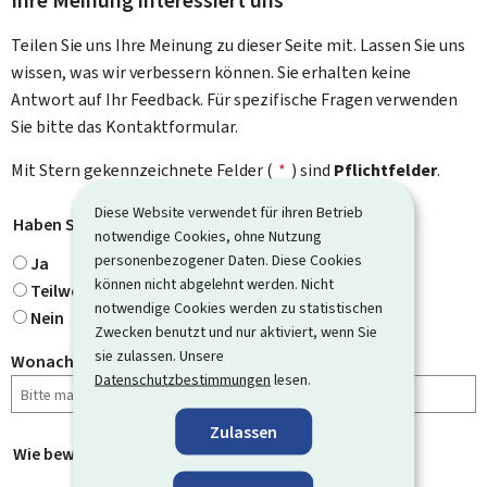
Ihre Meinung interessiert uns
Teilen Sie uns Ihre Meinung zu dieser Seite mit. Lassen Sie uns
wissen, was wir verbessern können. Sie erhalten keine
Antwort auf Ihr Feedback. Für spezifische Fragen verwenden
Sie bitte das Kontaktformular.
Mit Stern gekennzeichnete Felder (
*
) sind
Pflichtfelder
.
Diese Website verwendet für ihren Betrieb
Haben Sie gefunden, wonach Sie gesucht haben?
*
notwendige Cookies, ohne Nutzung
personenbezogener Daten. Diese Cookies
Ja
können nicht abgelehnt werden. Nicht
Teilweise
notwendige Cookies werden zu statistischen
Nein
Zwecken benutzt und nur aktiviert, wenn Sie
sie zulassen. Unsere
Wonach haben Sie gesucht?
Datenschutzbestimmungen
lesen.
Zulassen
Wie bewerten Sie diese Seite?
*