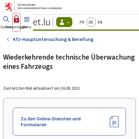
Zum Hauptmenü
Zum Inhalt
Guichet.lu
Français
Deutsch
English
Changer
Suchen
Sich einloggen
Menü
Haupt-
-
d'espace
Bürger
-
Kfz-Hauptuntersuchung & Bereifung
Menu
bürger
actif
Wiederkehrende technische Überwachung
eines Fahrzeugs
Zum letzten Mal aktualisiert am
16.08.2021
Zu den Online-Diensten und
Formularen