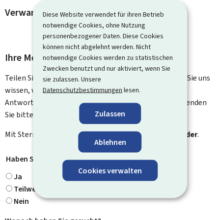
Verwandte Vorgänge und Links
Diese Website verwendet für ihren Betrieb
notwendige Cookies, ohne Nutzung
personenbezogener Daten. Diese Cookies
können nicht abgelehnt werden. Nicht
Ihre Meinung interessiert uns
notwendige Cookies werden zu statistischen
Zwecken benutzt und nur aktiviert, wenn Sie
Teilen Sie uns Ihre Meinung zu dieser Seite mit. Lassen Sie uns
sie zulassen. Unsere
wissen, was wir verbessern können. Sie erhalten keine
Datenschutzbestimmungen
lesen.
Antwort auf Ihr Feedback. Für spezifische Fragen verwenden
Zulassen
Sie bitte das Kontaktformular.
Mit Stern gekennzeichnete Felder (
*
) sind
Pflichtfelder
.
Ablehnen
Haben Sie gefunden, wonach Sie gesucht haben?
*
Cookies verwalten
Ja
Teilweise
Nein