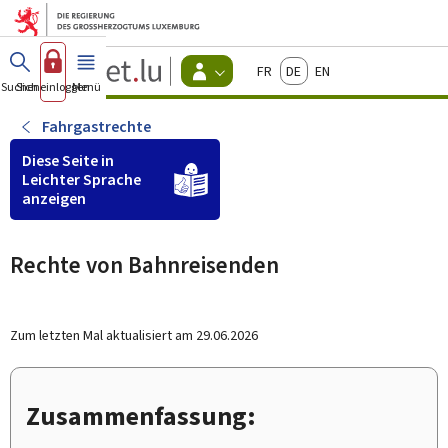
Zum Hauptmenü
Zum Inhalt
Guichet.lu
Français
Deutsch
English
Changer
Suchen
Sich einloggen
Menü
Haupt-
-
d'espace
Bürger
-
Fahrgastrechte
Menu
bürger
Diese Seite in
actif
Leichter Sprache
anzeigen
Rechte von Bahnreisenden
Zum letzten Mal aktualisiert am
29.06.2026
Zusammenfassung: