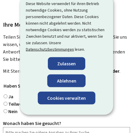
Diese Website verwendet für ihren Betrieb
notwendige Cookies, ohne Nutzung
personenbezogener Daten. Diese Cookies
können nicht abgelehnt werden. Nicht
Ihre Meinung interessiert uns
notwendige Cookies werden zu statistischen
Zwecken benutzt und nur aktiviert, wenn Sie
Teilen Sie uns Ihre Meinung zu dieser Seite mit. Lassen Sie uns
sie zulassen. Unsere
wissen, was wir verbessern können. Sie erhalten keine
Datenschutzbestimmungen
lesen.
Antwort auf Ihr Feedback. Für spezifische Fragen verwenden
Sie bitte das Kontaktformular.
Zulassen
Mit Stern gekennzeichnete Felder (
*
) sind
Pflichtfelder
.
Ablehnen
Haben Sie gefunden, wonach Sie gesucht haben?
*
Ja
Cookies verwalten
Teilweise
Nein
Wonach haben Sie gesucht?