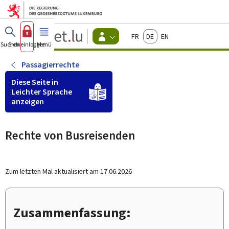
Zum Hauptmenü
Zum Inhalt
Guichet.lu
Français
Deutsch
English
Changer
Suchen
Sich einloggen
Menü
Haupt-
-
d'espace
Bürger
-
Passagierrechte
Menu
bürger
Diese Seite in
actif
Leichter Sprache
anzeigen
Rechte von Busreisenden
Zum letzten Mal aktualisiert am
17.06.2026
Zusammenfassung: