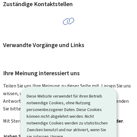
Zuständige Kontaktstellen
Verwandte Vorgänge und Links
Ihre Meinung interessiert uns
Teilen Sie uns Ihre Meinung zu dieser Seite mit. Lassen Sie uns
wissen, was wir verbessern können. Sie erhalten keine
Diese Website verwendet für ihren Betrieb
Antwort auf Ihr Feedback. Für spezifische Fragen verwenden
notwendige Cookies, ohne Nutzung
Sie bitte das Kontaktformular.
personenbezogener Daten. Diese Cookies
können nicht abgelehnt werden. Nicht
Mit Stern gekennzeichnete Felder (
*
) sind
Pflichtfelder
.
notwendige Cookies werden zu statistischen
Zwecken benutzt und nur aktiviert, wenn Sie
Haben Sie gefunden, wonach Sie gesucht haben?
*
sie zulassen. Unsere