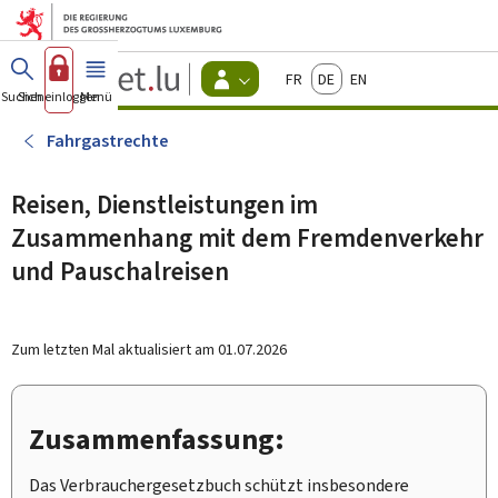
Zum Hauptmenü
Zum Inhalt
Guichet.lu
Français
Deutsch
English
Changer
Suchen
Sich einloggen
Menü
Haupt-
-
d'espace
Bürger
-
Fahrgastrechte
Menu
bürger
actif
Reisen, Dienstleistungen im
Zusammenhang mit dem Fremdenverkehr
und Pauschalreisen
Zum letzten Mal aktualisiert am
01.07.2026
Zusammenfassung:
Das Verbrauchergesetzbuch schützt insbesondere