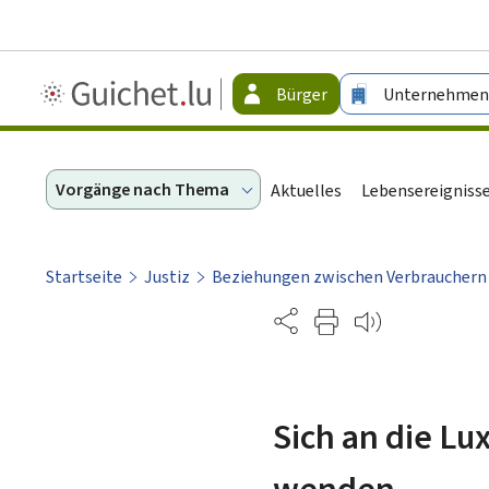
Guichet.lu
Bürger
Unternehmen
-
Bürger
Vorgänge nach Thema
Aktuelles
Lebensereigniss
Startseite
Justiz
Beziehungen zwischen Verbraucher
Partage
Sich an die Lu
wenden