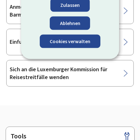
Zulassen
Anmeldung grenzüberschreitender
Barmittelbewegungen
Ablehnen
Cookies verwalten
Einfuhr von Waren nach Luxemburg
Sich an die Luxemburger Kommission für
Reisestreitfälle wenden
Tools
Footer