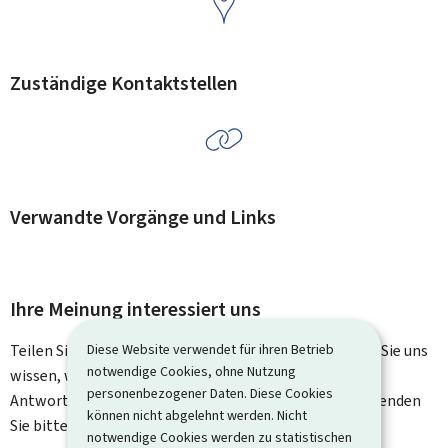
Zuständige Kontaktstellen
Verwandte Vorgänge und Links
Ihre Meinung interessiert uns
Teilen Sie uns Ihre Meinung zu dieser Seite mit. Lassen Sie uns
Diese Website verwendet für ihren Betrieb
notwendige Cookies, ohne Nutzung
wissen, was wir verbessern können. Sie erhalten keine
personenbezogener Daten. Diese Cookies
Antwort auf Ihr Feedback. Für spezifische Fragen verwenden
können nicht abgelehnt werden. Nicht
Sie bitte das Kontaktformular.
notwendige Cookies werden zu statistischen