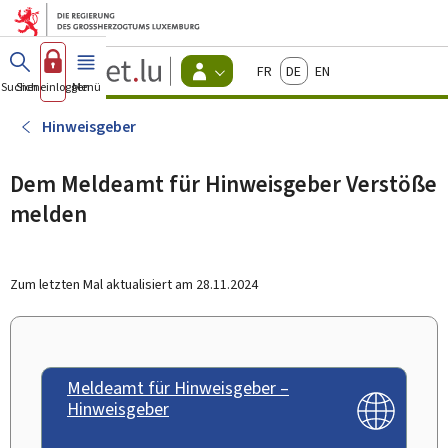
Zum Hauptmenü
Zum Inhalt
Guichet.lu
Français
Deutsch
English
Changer
Suchen
Sich einloggen
Menü
Haupt-
-
d'espace
Bürger
-
Hinweisgeber
Menu
bürger
actif
Dem Meldeamt für Hinweisgeber Verstöße
melden
Zum letzten Mal aktualisiert am
28.11.2024
Meldeamt für Hinweisgeber –
Hinweisgeber