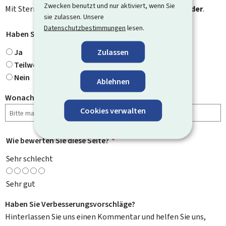
Zwecken benutzt und nur aktiviert, wenn Sie
Mit Stern gekennzeichnete Felder (
*
) sind
Pflichtfelder
.
sie zulassen. Unsere
Datenschutzbestimmungen
lesen.
Haben Sie gefunden, wonach Sie gesucht haben?
*
Ja
Zulassen
Teilweise
Nein
Ablehnen
Wonach haben Sie gesucht?
Cookies verwalten
Wie bewerten Sie diese Seite?
*
Sehr schlecht
Sehr gut
Haben Sie Verbesserungsvorschläge?
Hinterlassen Sie uns einen Kommentar und helfen Sie uns,