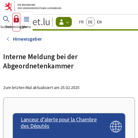
Zum Hauptmenü
Zum Inhalt
Guichet.lu
Français
Deutsch
English
Changer
Suchen
Sich einloggen
Menü
Haupt-
-
d'espace
Bürger
-
Hinweisgeber
Menu
bürger
actif
Interne Meldung bei der
Abgeordnetenkammer
Zum letzten Mal aktualisiert am
25.02.2025
Lanceur d’alerte pour la Chambre
des Députés