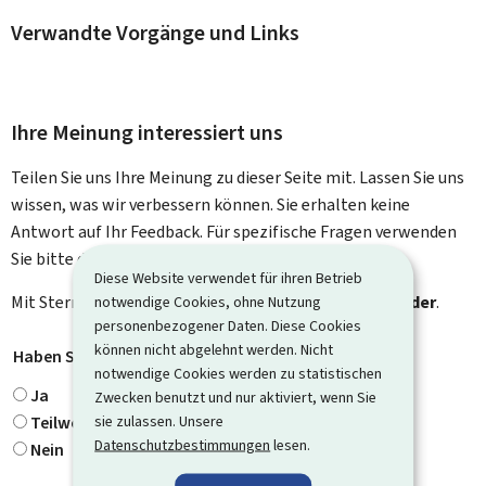
Verwandte Vorgänge und Links
Ihre Meinung interessiert uns
Teilen Sie uns Ihre Meinung zu dieser Seite mit. Lassen Sie uns
wissen, was wir verbessern können. Sie erhalten keine
Antwort auf Ihr Feedback. Für spezifische Fragen verwenden
Sie bitte das Kontaktformular.
Diese Website verwendet für ihren Betrieb
Mit Stern gekennzeichnete Felder (
notwendige Cookies, ohne Nutzung
*
) sind
Pflichtfelder
.
personenbezogener Daten. Diese Cookies
können nicht abgelehnt werden. Nicht
Haben Sie gefunden, wonach Sie gesucht haben?
*
notwendige Cookies werden zu statistischen
Ja
Zwecken benutzt und nur aktiviert, wenn Sie
sie zulassen. Unsere
Teilweise
Datenschutzbestimmungen
lesen.
Nein