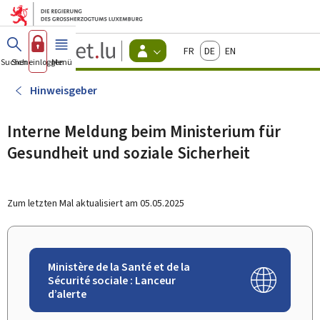
Zum Hauptmenü
Zum Inhalt
Guichet.lu
Français
Deutsch
English
Changer
Suchen
Sich einloggen
Menü
Haupt-
-
d'espace
Bürger
-
Hinweisgeber
Menu
bürger
actif
Interne Meldung beim Ministerium für
Gesundheit und soziale Sicherheit
Zum letzten Mal aktualisiert am
05.05.2025
Ministère de la Santé et de la
Sécurité sociale : Lanceur
d’alerte