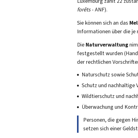
Luxemburg zählt 22 zustä
forêts
- ANF).
Sie können sich an das
Mel
Informationen über die je
Die
Naturverwaltung
nim
festgestellt wurden (Hand
der rechtlichen Vorschrift
Naturschutz sowie Schutz
Schutz und nachhaltige V
Wildtierschutz und nach
Überwachung und Kontrol
Personen, die gegen Hi
setzen sich einer Geldst