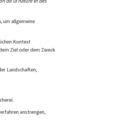
on de la nature et des
, um allgemeine
lichen Kontext
e dem Ziel oder dem Zweck
der Landschaften;
cherei.
verfahren anstrengen,