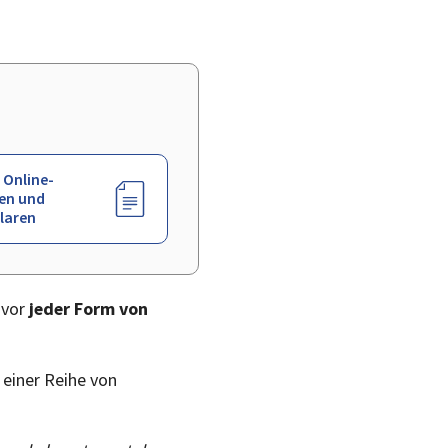
 Online-
en und
laren
 vor
jeder Form von
 einer Reihe von