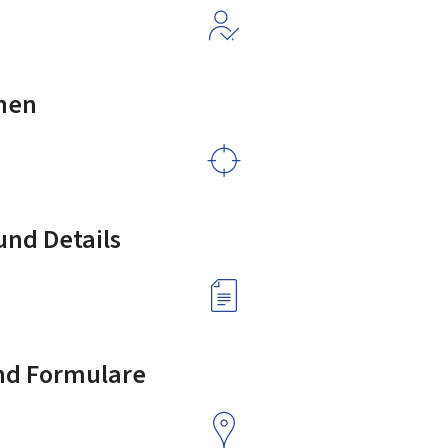
nen
nd Details
nd Formulare