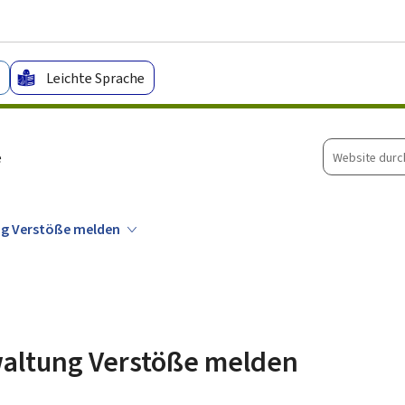
Zum Hauptmenü
Zum Inhalt
Leichte Sprache
Website
e
durchsuche
ng Verstöße melden
altung Verstöße melden