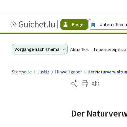
Guichet.lu
Bürger
Unternehmen
-
Bürger
Vorgänge nach Thema
Aktuelles
Lebensereigniss
Startseite
Justiz
Hinweisgeber
Der Naturverwaltu
Partage
Der Naturverw