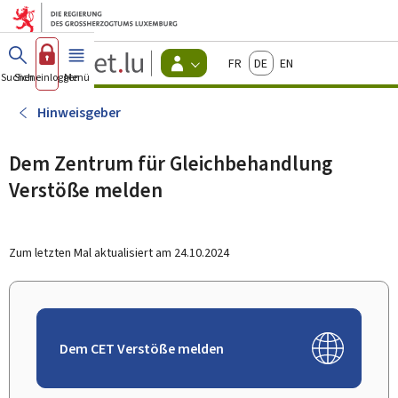
Zum Hauptmenü
Zum Inhalt
Guichet.lu
Français
Deutsch
English
Changer
Suchen
Sich einloggen
Menü
Haupt-
-
d'espace
Bürger
-
Hinweisgeber
Menu
bürger
actif
Dem Zentrum für Gleichbehandlung
Verstöße melden
Zum letzten Mal aktualisiert am
24.10.2024
Dem CET Verstöße melden