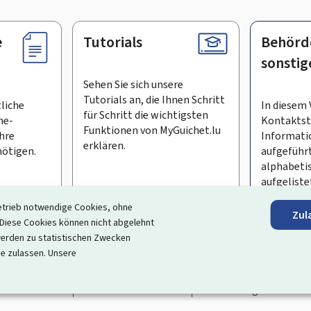
e
Tutorials
Behörd
sonstig
Sehen Sie sich unsere
Tutorials an, die Ihnen Schritt
tliche
In diesem 
für Schritt die wichtigsten
ne-
Kontaktste
Funktionen von MyGuichet.lu
Ihre
Informati
erklären.
ötigen.
aufgeführt
alphabeti
aufgeliste
etrieb notwendige Cookies, ohne
Zul
en Newsletter abonnieren
iese Cookies können nicht abgelehnt
erden zu statistischen Zwecken
ortal, das Ihre Interaktion mit dem Staat vereinfacht
. Es gew
ie zulassen. Unsere
 und Dienstleistungen, die von den Behörden und sonstigen öff
rrierefreiheit
Rechtliche Hinweise
Verwaltung der Cookie