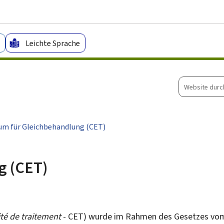
Zum Hauptmenü
Zum Inhalt
Leichte Sprache
Website
durchsuche
um für Gleichbehandlung (CET)
g (CET)
ité de traitement
- CET) wurde im Rahmen des Gesetzes vom