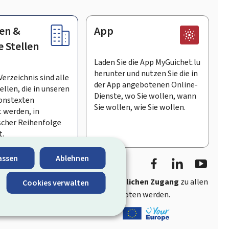
en &
App
e Stellen
Laden Sie die App MyGuichet.lu
herunter und nutzen Sie die in
Verzeichnis sind alle
der App angebotenen Online-
llen, die in unseren
Dienste, wo Sie wollen, wann
onstexten
Sie wollen, wie Sie wollen.
 werden, in
scher Reihenfolge
t.
Facebook
LinkedIn
Youtu
assen
Ablehnen
ährt
schnellen und benutzerfreundlichen Zugang
zu allen
Cookies verwalten
entlichen Stellen Luxemburgs angeboten werden.
s