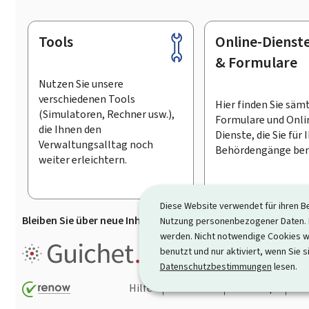
Tools
Online-Dienst
Footer
& Formulare
Nutzen Sie unsere
verschiedenen Tools
Hier finden Sie säm
(Simulatoren, Rechner usw.),
Formulare und Onli
die Ihnen den
Dienste, die Sie für 
Verwaltungsalltag noch
Behördengänge ben
weiter erleichtern.
Diese Website verwendet für ihren B
Bleiben Sie über neue Inhalte auf Guichet.lu informiert
D
Nutzung personenbezogener Daten. D
werden. Nicht notwendige Cookies w
Guichet.lu ist ein
Informationsp
benutzt und nur aktiviert, wenn Sie s
Informationen, Behördengängen
Datenschutzbestimmungen
lesen.
Hilfe
Kontakt
Sitemap
Ba