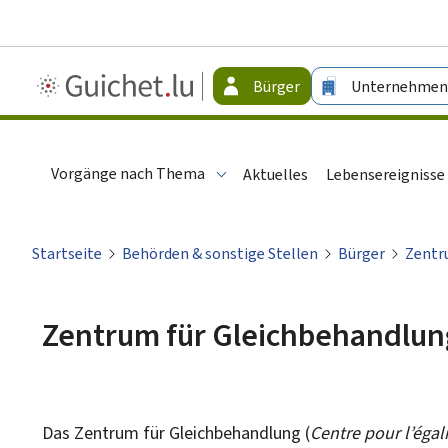
Guichet.lu
Bürger
Unternehmen
-
Bürger
Vorgänge nach Thema
Aktuelles
Lebensereignisse
Startseite
Behörden & sonstige Stellen
Bürger
Zentr
Zentrum für Gleichbehandlun
Das Zentrum für Gleichbehandlung (
Centre pour l’égal