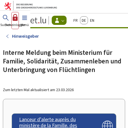
Zum Hauptmenü
Zum Inhalt
Guichet.lu
Français
Deutsch
English
Changer
Suchen
Sich einloggen
Menü
Haupt-
-
d'espace
Bürger
-
Hinweisgeber
Menu
bürger
actif
Interne Meldung beim Ministerium für
Familie, Solidarität, Zusammenleben und
Unterbringung von Flüchtlingen
Zum letzten Mal aktualisiert am
23.03.2026
Lanceur d’alerte auprès du
ministère de la Famille, des