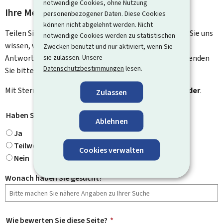
notwendige Cookies, ohne Nutzung
Ihre Meinung interessiert uns
personenbezogener Daten. Diese Cookies
können nicht abgelehnt werden. Nicht
Teilen Sie uns Ihre Meinung zu dieser Seite mit. Lassen Sie uns
notwendige Cookies werden zu statistischen
wissen, was wir verbessern können. Sie erhalten keine
Zwecken benutzt und nur aktiviert, wenn Sie
sie zulassen. Unsere
Antwort auf Ihr Feedback. Für spezifische Fragen verwenden
Datenschutzbestimmungen
lesen.
Sie bitte das Kontaktformular.
Mit Stern gekennzeichnete Felder (
*
) sind
Pflichtfelder
.
Zulassen
Haben Sie gefunden, wonach Sie gesucht haben?
*
Ablehnen
Ja
Teilweise
Cookies verwalten
Nein
Wonach haben Sie gesucht?
Wie bewerten Sie diese Seite?
*