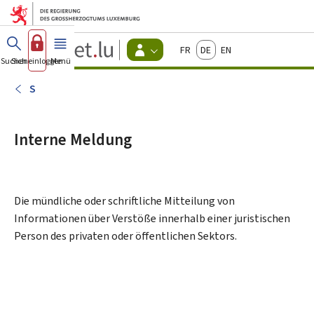
Zum Hauptmenü
Zum Inhalt
Guichet.lu
Français
Deutsch
English
Changer
Suchen
Sich einloggen
Menü
Haupt-
-
d'espace
Bürger
-
S
Menu
bürger
actif
Interne Meldung
Die mündliche oder schriftliche Mitteilung von
Informationen über Verstöße innerhalb einer juristischen
Person des privaten oder öffentlichen Sektors.