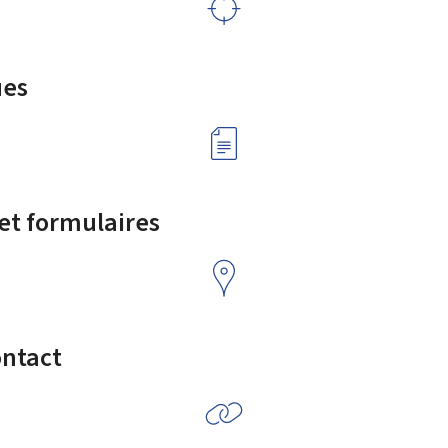
ues
 et formulaires
ontact