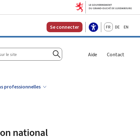
Français
Deutsch
English
Se connecter
r
Aide
Contact
Rechercher
ns professionnelles
on national