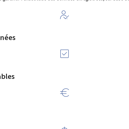
rnées
ables