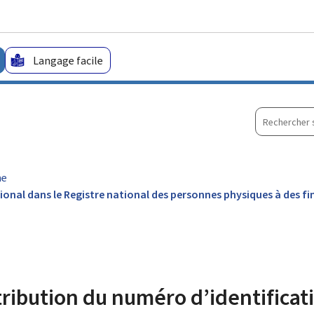
Aller au menu principal
Aller au contenu
Langage facile
Recherche
sur
le
site
me
onal dans le Registre national des personnes physiques à des fi
ibution du numéro d’identificati