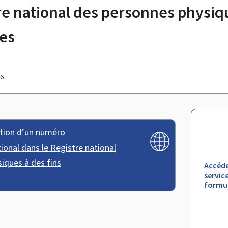
re national des personnes physiqu
les
26
tion d’un numéro
tional dans le Registre national
iques à des fins
Accéde
service
formul