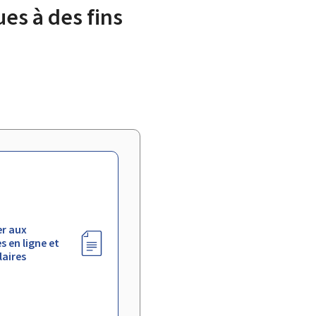
es à des fins
r aux
s en ligne et
aires