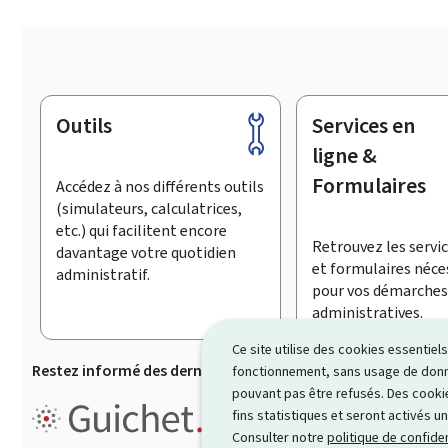
Outils
Services en
Pied
de
ligne &
page
Formulaires
Accédez à nos différents outils
(simulateurs, calculatrices,
etc.) qui facilitent encore
Retrouvez les servic
davantage votre quotidien
et formulaires néce
administratif.
pour vos démarches
administratives.
Ce site utilise des cookies essentie
Restez informé des dernières actualités de Guichet.lu
S’
fonctionnement, sans usage de donné
pouvant pas être refusés. Des cookie
Guichet.lu est un ensemble de p
fins statistiques et seront activés u
démarches administratives
.
Consulter notre
politique de confiden