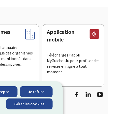
smes
Application
mobile
l’annuaire
que des organismes
Téléchargez l’appli
t mentionnés dans
MyGuichet.lu pour profiter des
descriptives.
services en ligne à tout
moment.
Facebook
LinkedIn
Youtu
cepte
Je refuse
informe sur les
Gérer les cookies