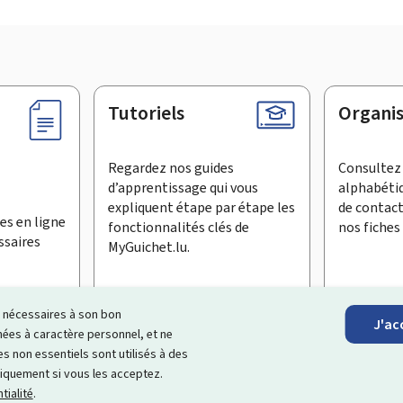
Tutoriels
Organi
Regardez nos guides
Consultez 
d’apprentissage qui vous
alphabéti
expliquent étape par étape les
de contac
es en ligne
fonctionnalités clés de
nos fiches 
ssaires
MyGuichet.lu.
ls nécessaires à son bon
J'ac
inscrire à la newsletter
es à caractère personnel, et ne
s non essentiels sont utilisés à des
ages Internet qui vous aide à
échanger avec l’État
et qui et vous
niquement si vous les acceptez.
tialité
.