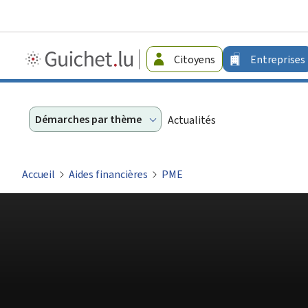
Guichet.lu
Citoyens
Entreprises
-
Entreprises
Démarches par thème
Actualités
Accueil
Aides financières
PME