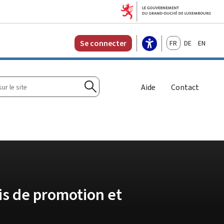
Français
Deutsch
English
Se connecter
r
Aide
Contact
Rechercher
ais de promotion et