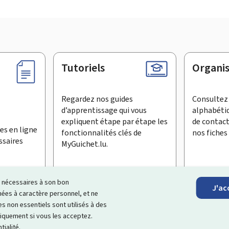
Tutoriels
Organi
Regardez nos guides
Consultez 
d’apprentissage qui vous
alphabéti
expliquent étape par étape les
de contac
es en ligne
fonctionnalités clés de
nos fiches 
ssaires
MyGuichet.lu.
ls nécessaires à son bon
J'ac
inscrire à la newsletter
es à caractère personnel, et ne
s non essentiels sont utilisés à des
ages Internet qui vous aide à
échanger avec l’État
et qui et vous
niquement si vous les acceptez.
tialité
.