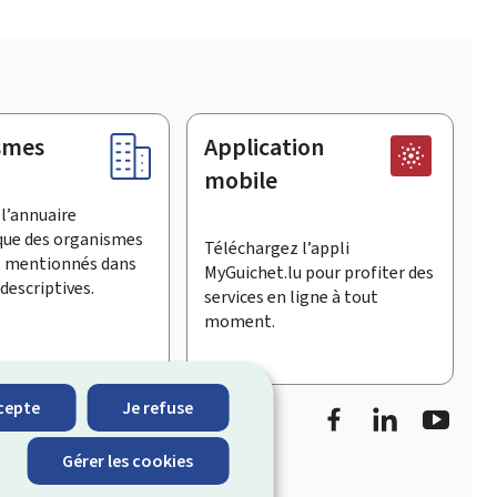
smes
Application
mobile
l’annuaire
que des organismes
Téléchargez l’appli
t mentionnés dans
MyGuichet.lu pour profiter des
descriptives.
services en ligne à tout
moment.
Facebook
LinkedIn
Youtu
cepte
Je refuse
informe sur les
Gérer les cookies