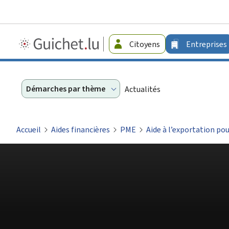
Guichet.lu
Citoyens
Entreprises
-
Entreprises
Démarches par thème
Actualités
Accueil
Aides financières
PME
Aide à l’exportation pou