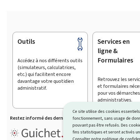
Outils
Services en
Pied
de
ligne &
page
Formulaires
Accédez à nos différents outils
(simulateurs, calculatrices,
etc.) qui facilitent encore
Retrouvez les servic
davantage votre quotidien
et formulaires néce
administratif.
pour vos démarches
administratives.
Ce site utilise des cookies essentie
Restez informé des dernières actualités de Guichet.lu
S’
fonctionnement, sans usage de donné
pouvant pas être refusés. Des cookie
Guichet.lu est un ensemble de p
fins statistiques et seront activés u
démarches administratives
.
Consulter notre
politique de confiden