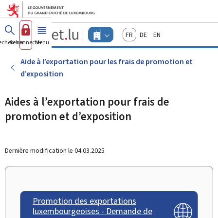
Aller au menu principal
Aller au contenu
Guichet.lu
Français
Deutsch
English
Changer
echercher
Se connecter
Menu
principal
-
d'espace
Entreprises
-
Aide à l’exportation pour les frais de promotion et
Menu
d’exposition
entreprises
actif
Aides à l’exportation pour frais de
promotion et d’exposition
Dernière modification le
04.03.2025
Promotion des exportations
luxembourgeoises - Demande de