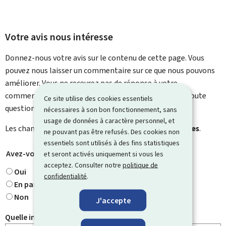
Votre avis nous intéresse
Donnez-nous votre avis sur le contenu de cette page. Vous
pouvez nous laisser un commentaire sur ce que nous pouvons
améliorer. Vous ne recevrez pas de réponse à votre
commentaire. Utilisez le formulaire de contact pour toute
Ce site utilise des cookies essentiels
question particulière.
nécessaires à son bon fonctionnement, sans
usage de données à caractère personnel, et
Les champs marqués d’une étoile (
*
) sont
obligatoires
.
ne pouvant pas être refusés. Des cookies non
essentiels sont utilisés à des fins statistiques
Avez-vous trouvé ce que vous cherchiez ?
*
et seront activés uniquement si vous les
acceptez. Consulter notre
politique de
Oui
confidentialité
.
En partie
Non
J'accepte
Quelle information cherchiez-vous ?