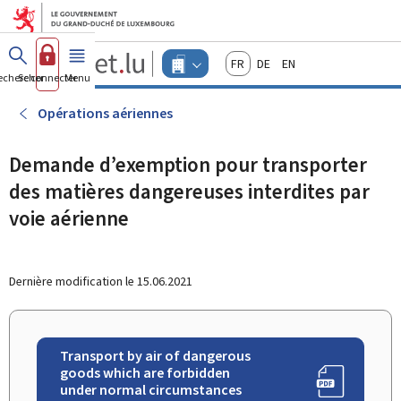
Aller au menu principal
Aller au contenu
Guichet.lu
Français
Deutsch
English
Changer
echercher
Se connecter
Menu
principal
-
d'espace
Entreprises
-
Opérations aériennes
Menu
entreprises
actif
Demande d’exemption pour transporter
des matières dangereuses interdites par
voie aérienne
Dernière modification le
15.06.2021
Transport by air of dangerous
goods which are forbidden
under normal circumstances