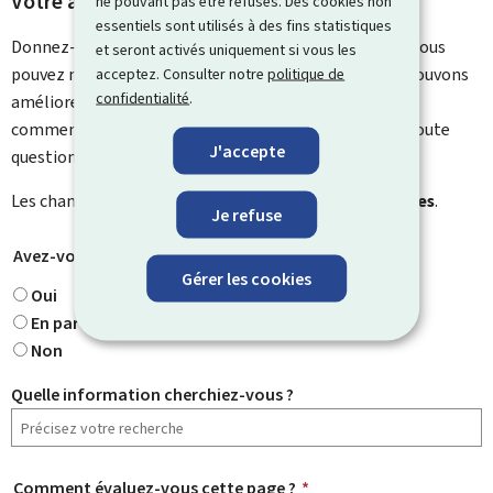
Votre avis nous intéresse
ne pouvant pas être refusés. Des cookies non
essentiels sont utilisés à des fins statistiques
Donnez-nous votre avis sur le contenu de cette page. Vous
et seront activés uniquement si vous les
pouvez nous laisser un commentaire sur ce que nous pouvons
acceptez. Consulter notre
politique de
confidentialité
.
améliorer. Vous ne recevrez pas de réponse à votre
commentaire. Utilisez le formulaire de contact pour toute
J'accepte
question particulière.
Les champs marqués d’une étoile (
*
) sont
obligatoires
.
Je refuse
Avez-vous trouvé ce que vous cherchiez ?
*
Gérer les cookies
Oui
En partie
Non
Quelle information cherchiez-vous ?
Comment évaluez-vous cette page ?
*