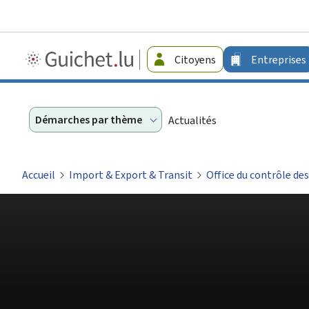
Guichet.lu
Citoyens
Entreprises
-
Entreprises
Démarches par thème
Actualités
Accueil
Import & Export & Transit
Office du contrôle de