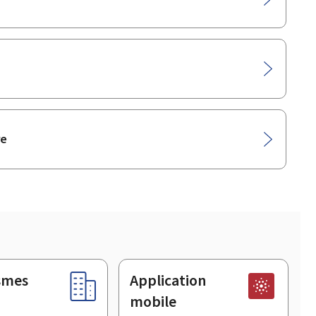
re
smes
Application
mobile