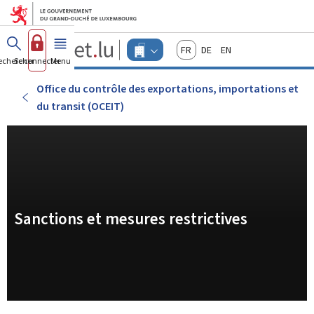
Aller au menu principal
Aller au contenu
Guichet.lu
Français
Deutsch
English
Changer
echercher
Se connecter
Menu
principal
-
d'espace
Entreprises
-
Office du contrôle des exportations, importations et
Menu
du transit (OCEIT)
entreprises
actif
Sanctions et mesures restrictives