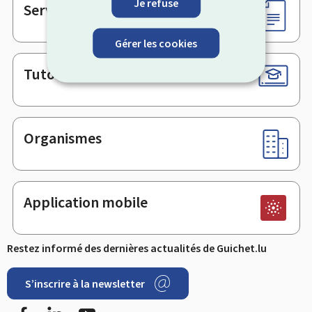
Je refuse
Services en ligne & Formulaires
Gérer les cookies
Tutoriels
Organismes
Application mobile
Restez informé des dernières actualités de Guichet.lu
S’inscrire à la newsletter
Facebook
LinkedIn
Youtube