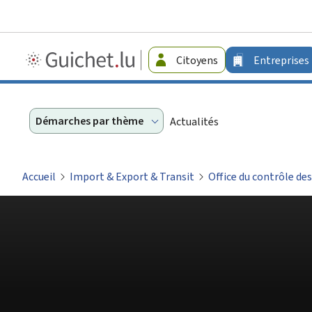
Guichet.lu
Citoyens
Entreprises
-
Entreprises
Démarches par thème
Actualités
Accueil
Import & Export & Transit
Office du contrôle de