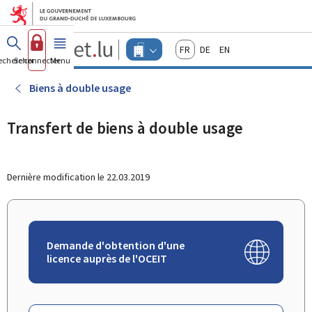
Aller au menu principal
Aller au contenu
Guichet.lu
Français
Deutsch
English
Changer
echercher
Se connecter
Menu
principal
-
d'espace
Entreprises
-
Biens à double usage
Menu
entreprises
actif
Transfert de biens à double usage
Dernière modification le
22.03.2019
Demande d'obtention d'une
licence auprès de l'OCEIT