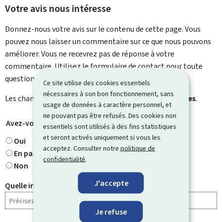
Votre avis nous intéresse
Donnez-nous votre avis sur le contenu de cette page. Vous
pouvez nous laisser un commentaire sur ce que nous pouvons
améliorer. Vous ne recevrez pas de réponse à votre
commentaire. Utilisez le formulaire de contact pour toute
question particulière.
Ce site utilise des cookies essentiels
nécessaires à son bon fonctionnement, sans
Les champs marqués d’une étoile (
*
) sont
obligatoires
.
usage de données à caractère personnel, et
ne pouvant pas être refusés. Des cookies non
Avez-vous trouvé ce que vous cherchiez ?
*
essentiels sont utilisés à des fins statistiques
et seront activés uniquement si vous les
Oui
acceptez. Consulter notre
politique de
En partie
confidentialité
.
Non
J'accepte
Quelle information cherchiez-vous ?
Je refuse