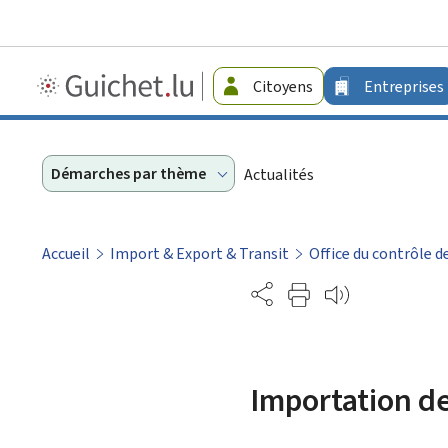
Guichet.lu
Citoyens
Entreprises
-
Entreprises
Démarches par thème
Actualités
Accueil
Import & Export & Transit
Office du contrôle d
Partage
Importation de