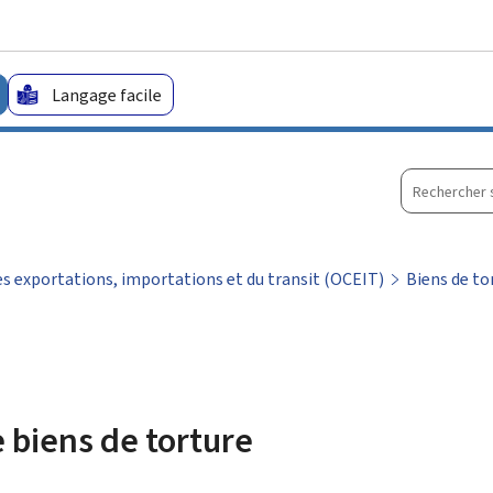
Aller au menu principal
Aller au contenu
Langage facile
Recherche
sur
le
site
es exportations, importations et du transit (OCEIT)
Biens de to
 biens de torture