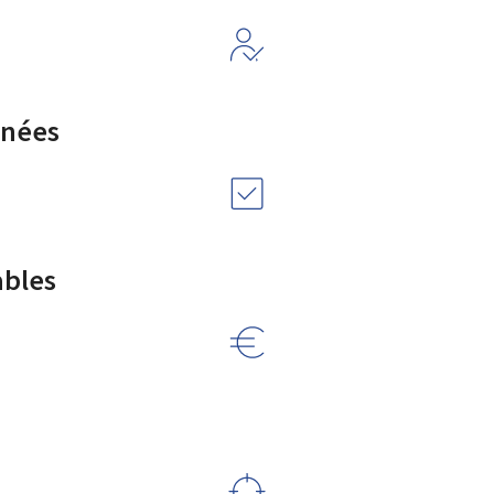
rnées
ables