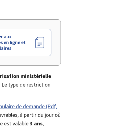
r aux
s en ligne et
aires
isation ministérielle
. Le type de restriction
mulaire de demande (Pdf,
rables, à partir du jour où
le est valable
3 ans
,