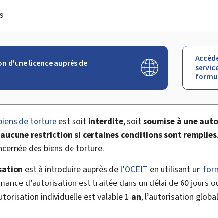
19
Accéde
 d'une licence auprès de
service
formul
biens de torture
est soit
interdite
, soit
soumise à une autor
aucune restriction si certaines conditions sont remplies
ncernée des biens de torture.
sation
est à introduire auprès de l’
OCEIT
en utilisant un
for
ande d’autorisation est traitée dans un délai de 60 jours ouv
utorisation individuelle est valable
1 an
, l’autorisation globa