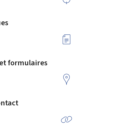
ues
 et formulaires
ontact