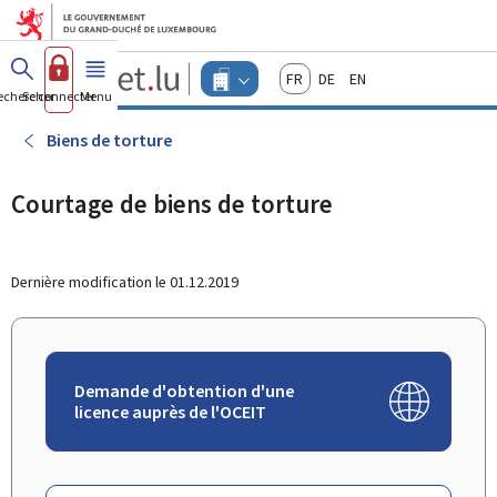
Aller au menu principal
Aller au contenu
Guichet.lu
Français
Deutsch
English
Changer
echercher
Se connecter
Menu
principal
-
d'espace
Entreprises
-
Biens de torture
Menu
entreprises
actif
Courtage de biens de torture
Dernière modification le
01.12.2019
Demande d'obtention d'une
licence auprès de l'OCEIT