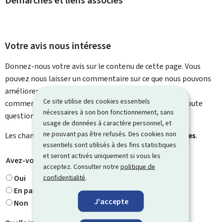
Démarches et liens associés
Votre avis nous intéresse
Donnez-nous votre avis sur le contenu de cette page. Vous
pouvez nous laisser un commentaire sur ce que nous pouvons
améliorer. Vous ne recevrez pas de réponse à votre
Ce site utilise des cookies essentiels
commentaire. Utilisez le formulaire de contact pour toute
nécessaires à son bon fonctionnement, sans
question particulière.
usage de données à caractère personnel, et
ne pouvant pas être refusés. Des cookies non
Les champs marqués d’une étoile (
*
) sont
obligatoires
.
essentiels sont utilisés à des fins statistiques
et seront activés uniquement si vous les
Avez-vous trouvé ce que vous cherchiez ?
*
acceptez. Consulter notre
politique de
confidentialité
.
Oui
En partie
J'accepte
Non