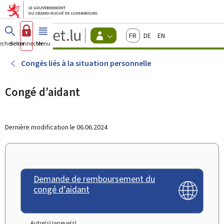
Aller au menu principal
Aller au contenu
Guichet.lu
Français
Deutsch
English
Changer
echercher
Se connecter
Menu
principal
-
d'espace
Citoyens
-
Congés liés à la situation personnelle
Menu
citoyens
actif
Congé d’aidant
Dernière modification le
06.06.2024
Demande de remboursement du
congé d’aidant
Autre(s) langue(s)