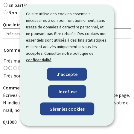
En partie
Non
Ce site utilise des cookies essentiels
nécessaires à son bon fonctionnement, sans
Quelle information cherchiez-vous ?
usage de données à caractère personnel, et
ne pouvant pas être refusés. Des cookies non
essentiels sont utilisés à des fins statistiques
et seront activés uniquement si vous les
Comment évaluez-vous cette page ?
*
acceptez. Consulter notre
politique de
confidentialité
.
Très mauvaise
J'accepte
Très bonne
Comment pouvons-nous l'améliorer ?
Je refuse
Écrivez un commentaire et aidez-nous à améliorer cette page.
N'indiquez pas d'informations personnelles telles que votre e-
Gérer les cookies
mail, nom, numéro de téléphone, etc.
0/1000