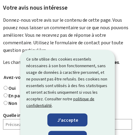
Votre avis nous intéresse
Donnez-nous votre avis sur le contenu de cette page. Vous
pouvez nous laisser un commentaire sur ce que nous pouvons
améliorer. Vous ne recevrez pas de réponse à votre
commentaire. Utilisez le formulaire de contact pour toute
question particulière.
Ce site utilise des cookies essentiels
Les champs marqués d’une étoile (
*
) sont
obligatoires
.
nécessaires à son bon fonctionnement, sans
usage de données à caractère personnel, et
Avez-vous trouvé ce que vous cherchiez ?
*
ne pouvant pas être refusés. Des cookies non
essentiels sont utilisés à des fins statistiques
Oui
et seront activés uniquement si vous les
En partie
acceptez. Consulter notre
politique de
Non
confidentialité
.
Quelle information cherchiez-vous ?
J'accepte