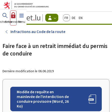
Aller au menu principal
Aller au contenu
Guichet.lu
Français
Deutsch
English
Changer
echercher
Se connecter
Menu
principal
-
d'espace
Citoyens
-
Infractions au Code de la route
Menu
citoyens
actif
Faire face à un retrait immédiat du permis
de conduire
Dernière modification le
06.06.2019
Modèle de requête en
mainlevée de l'interdiction de
conduire provisoire (Word, 26
Ko)