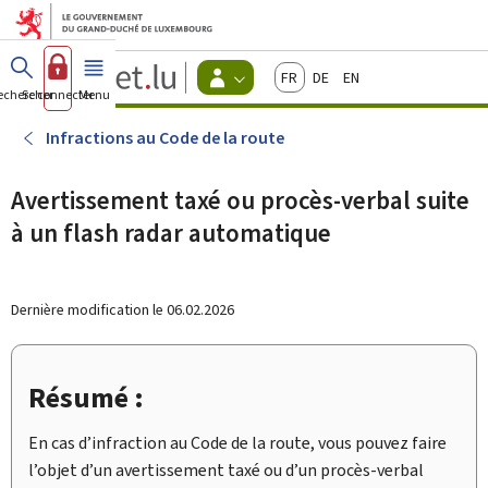
Aller au menu principal
Aller au contenu
Guichet.lu
Français
Deutsch
English
Changer
echercher
Se connecter
Menu
principal
-
d'espace
Citoyens
-
Infractions au Code de la route
Menu
citoyens
actif
Avertissement taxé ou procès-verbal suite
à un flash radar automatique
Dernière modification le
06.02.2026
Résumé :
En cas d’infraction au
Code de la route
, vous pouvez faire
l’objet d’un avertissement taxé ou d’un procès-verbal