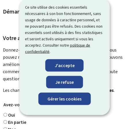
Ce site utilise des cookies essentiels
Démarches et liens associés
nécessaires à son bon fonctionnement, sans
usage de données à caractère personnel, et
ne pouvant pas être refusés. Des cookies non
essentiels sont utilisés à des fins statistiques
Votre avis nous intéresse
et seront activés uniquement si vous les
acceptez. Consulter notre
politique de
Donnez-nous votre avis sur le contenu de cette page. Vous
confidentialité
.
pouvez nous laisser un commentaire sur ce que nous pouvons
améliorer. Vous ne recevrez pas de réponse à votre
J'accepte
commentaire. Utilisez le formulaire de contact pour toute
question particulière.
Je refuse
Les champs marqués d’une étoile (
*
) sont
obligatoires
.
Gérer les cookies
Avez-vous trouvé ce que vous cherchiez ?
*
Oui
En partie