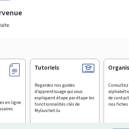
urvenue
uite.
Tutoriels
Organi
Regardez nos guides
Consultez 
d’apprentissage qui vous
alphabéti
expliquent étape par étape les
de contac
es en ligne
fonctionnalités clés de
nos fiches 
ssaires
MyGuichet.lu.