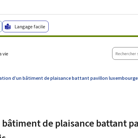
Aller au menu principal
Aller au contenu
Langage facile
Recherche
 vie
sur
le
site
ation d’un bâtiment de plaisance battant pavillon luxembourg
 bâtiment de plaisance battant pa
is