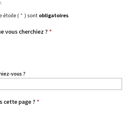
.
étoile (
*
) sont
obligatoires
.
e vous cherchiez ?
*
hiez-vous ?
 cette page ?
*