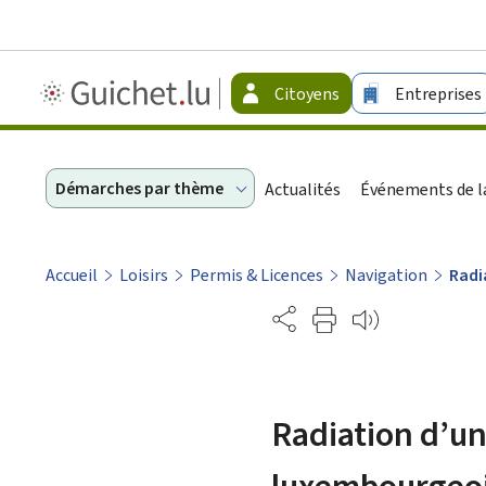
Guichet.lu
Citoyens
Entreprises
-
Citoyens
Démarches par thème
Actualités
Événements de la
Accueil
Loisirs
Permis & Licences
Navigation
Radi
Partage
Radiation d’un
luxembourgeo