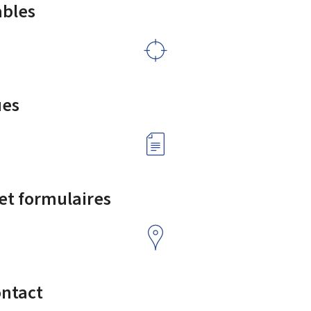
ables
ues
 et formulaires
ontact