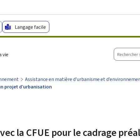
Aller au menu principal
Aller au contenu
Langage facile
Recherche
 vie
sur
le
site
onnement
Assistance en matière d’urbanisme et d’environneme
un projet d’urbanisation
ec la CFUE pour le cadrage préa