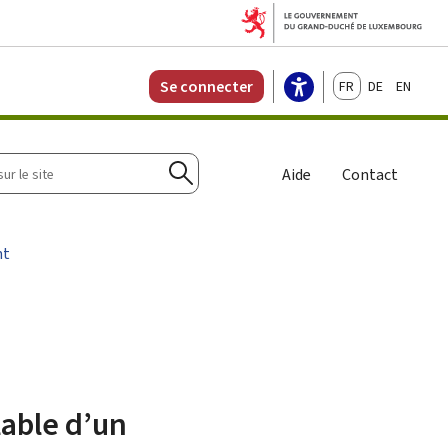
Français
Deutsch
English
Se connecter
r
Aide
Contact
Rechercher
nt
lable d’un