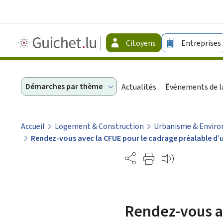
Guichet.lu
Citoyens
Entreprises
-
Citoyens
Démarches par thème
Actualités
Événements de la
Accueil
Logement & Construction
Urbanisme & Envir
Rendez-vous avec la CFUE pour le cadrage préalable d’
Partage
Rendez-vous av