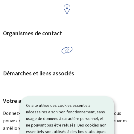
Organismes de contact
Démarches et liens associés
Votre avis nous intéresse
Ce site utilise des cookies essentiels
nécessaires à son bon fonctionnement, sans
Donnez-nous votre avis sur le contenu de cette page. Vous
usage de données à caractère personnel, et
pouvez nous laisser un commentaire sur ce que nous pouvons
ne pouvant pas être refusés. Des cookies non
améliorer. Vous ne recevrez pas de réponse à votre
essentiels sont utilisés à des fins statistiques