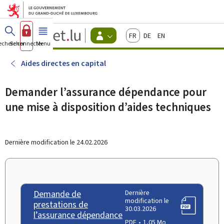
Aller au menu principal
Aller au contenu
Guichet.lu
Français
Deutsch
English
Changer
echercher
Se connecter
Menu
principal
-
d'espace
Citoyens
-
Aides directes en capital
Menu
citoyens
actif
Demander l’assurance dépendance pour
une mise à disposition d’aides techniques
Dernière modification le
24.02.2026
Demande de
Dernière
modification le
prestations de
30.03.2026
l’assurance dépendance
PDF
1,05 Mo