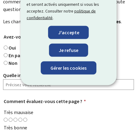
commentaire. Utilisez le formulaire de contact pour toute
et seront activés uniquement si vous les
question particulière.
acceptez. Consulter notre
politique de
confidentialité
.
Les champs marqués d’une étoile (
*
) sont
obligatoires
.
J'accepte
Avez-vous trouvé ce que vous cherchiez ?
*
Oui
Je refuse
En partie
Non
Gérer les cookies
Quelle information cherchiez-vous ?
Comment évaluez-vous cette page ?
*
Très mauvaise
Très bonne