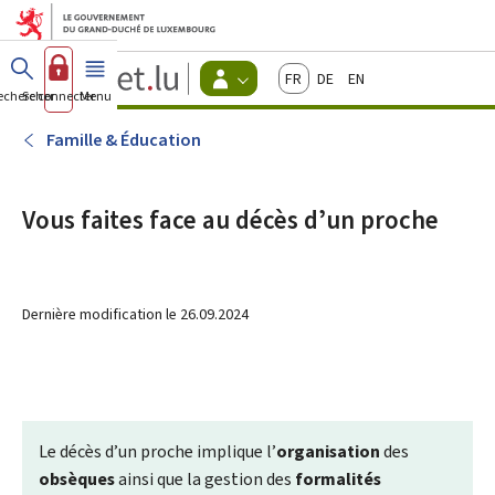
Aller au menu principal
Aller au contenu
Guichet.lu
Français
Deutsch
English
Changer
echercher
Se connecter
Menu
principal
-
d'espace
Citoyens
-
Famille & Éducation
Menu
citoyens
actif
Vous faites face au décès dʼun proche
Dernière modification le
26.09.2024
Le décès d’un proche implique l’
organisation
des
obsèques
ainsi que la gestion des
formalités