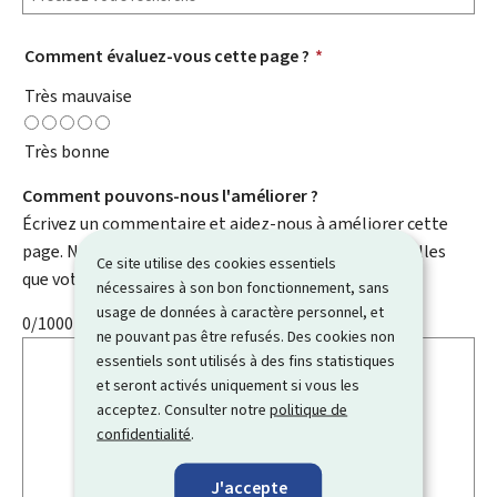
Comment évaluez-vous cette page ?
*
Très mauvaise
Très bonne
Comment pouvons-nous l'améliorer ?
Écrivez un commentaire et aidez-nous à améliorer cette
page. N'indiquez pas d'informations personnelles telles
Ce site utilise des cookies essentiels
que votre e-mail, nom, numéro de téléphone, etc.
nécessaires à son bon fonctionnement, sans
usage de données à caractère personnel, et
0/1000
ne pouvant pas être refusés. Des cookies non
essentiels sont utilisés à des fins statistiques
et seront activés uniquement si vous les
acceptez. Consulter notre
politique de
confidentialité
.
J'accepte