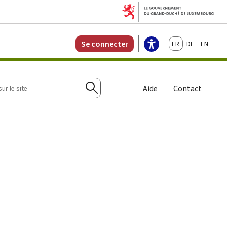
Français
Deutsch
English
Se connecter
r
Aide
Contact
Rechercher