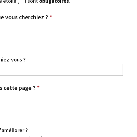
étoile (
*
) sont
obligatoires
.
e vous cherchiez ?
*
hiez-vous ?
 cette page ?
*
améliorer ?