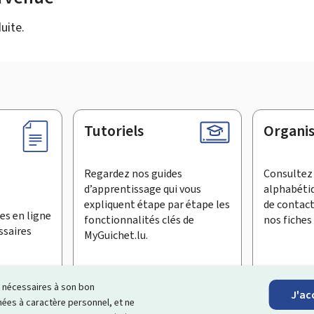
uite.
Tutoriels
Organi
Regardez nos guides
Consultez 
d’apprentissage qui vous
alphabéti
expliquent étape par étape les
de contac
es en ligne
fonctionnalités clés de
nos fiches 
ssaires
MyGuichet.lu.
ls nécessaires à son bon
J'ac
inscrire à la newsletter
es à caractère personnel, et ne