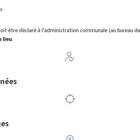
19
it être déclaré à l’administration communale (au bureau de l’
u lieu
.
rnées
ues