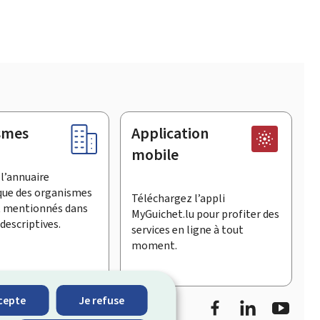
smes
Application
mobile
l’annuaire
que des organismes
Téléchargez l’appli
t mentionnés dans
MyGuichet.lu pour profiter des
descriptives.
services en ligne à tout
moment.
Facebook
LinkedIn
YouTu
cepte
Je refuse