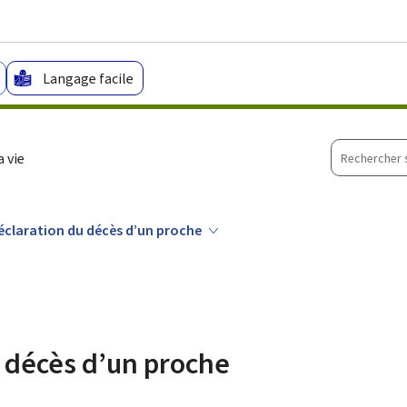
Aller au menu principal
Aller au contenu
Langage facile
Recherche
 vie
sur
le
site
éclaration du décès d’un proche
 décès d’un proche