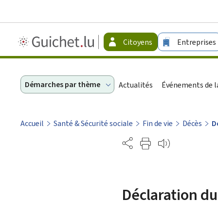
Guichet.lu
Citoyens
Entreprises
-
Citoyens
Démarches par thème
Actualités
Événements de la
Accueil
Santé & Sécurité sociale
Fin de vie
Décès
D
Partage
Déclaration du