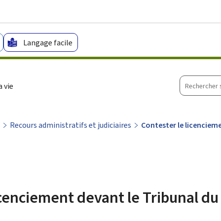
Aller au menu principal
Aller au contenu
Langage facile
Recherche
 vie
sur
le
site
Recours administratifs et judiciaires
Contester le licencieme
icenciement devant le Tribunal du 