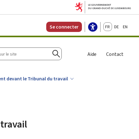
Français
Deutsch
English
Se connecter
r
Aide
Contact
Rechercher
nt devant le Tribunal du travail
travail