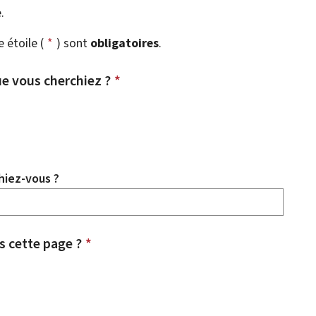
.
étoile (
*
) sont
obligatoires
.
e vous cherchiez ?
*
hiez-vous ?
 cette page ?
*