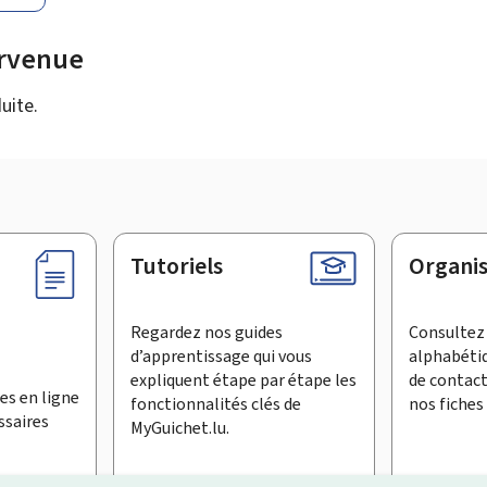
urvenue
uite.
Tutoriels
Organi
Regardez nos guides
Consultez 
d’apprentissage qui vous
alphabéti
expliquent étape par étape les
de contac
es en ligne
fonctionnalités clés de
nos fiches 
ssaires
MyGuichet.lu.