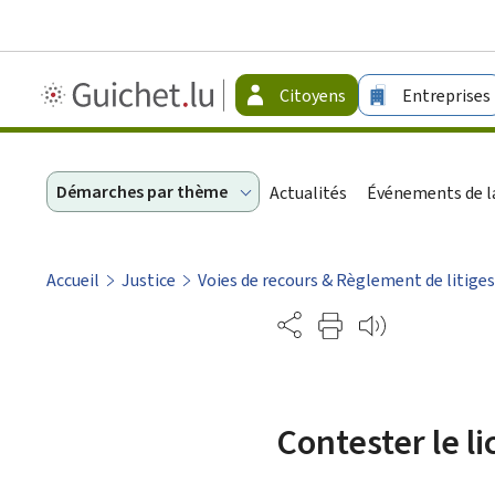
Guichet.lu
Citoyens
Entreprises
-
Citoyens
Démarches par thème
Actualités
Événements de la
Accueil
Justice
Voies de recours & Règlement de litiges
Partage
Contester le l