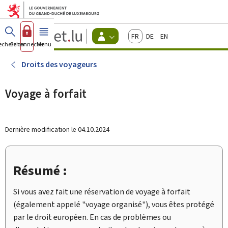
Aller au menu principal
Aller au contenu
Guichet.lu
Français
Deutsch
English
Changer
echercher
Se connecter
Menu
principal
-
d'espace
Citoyens
-
Droits des voyageurs
Menu
citoyens
actif
Voyage à forfait
Dernière modification le
04.10.2024
Résumé :
Si vous avez fait une réservation de voyage à forfait
(également appelé "voyage organisé"), vous êtes protégé
par le droit européen. En cas de problèmes ou