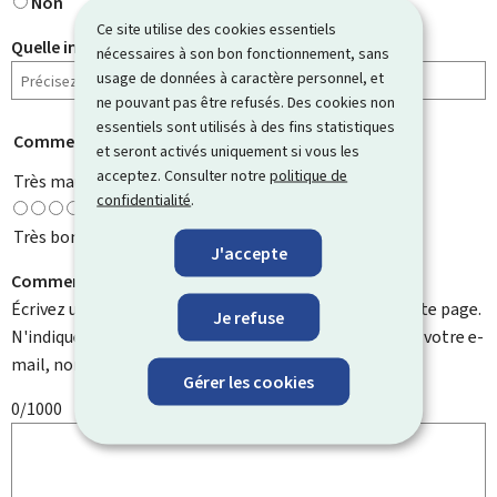
Non
Ce site utilise des cookies essentiels
Quelle information cherchiez-vous ?
nécessaires à son bon fonctionnement, sans
usage de données à caractère personnel, et
ne pouvant pas être refusés. Des cookies non
essentiels sont utilisés à des fins statistiques
Comment évaluez-vous cette page ?
*
et seront activés uniquement si vous les
acceptez. Consulter notre
politique de
Très mauvaise
confidentialité
.
Très bonne
J'accepte
Comment pouvons-nous l'améliorer ?
Écrivez un commentaire et aidez-nous à améliorer cette page.
Je refuse
N'indiquez pas d'informations personnelles telles que votre e-
mail, nom, numéro de téléphone, etc.
Gérer les cookies
0/1000