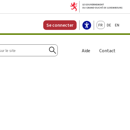
Français
Deutsch
English
Se connecter
r
Aide
Contact
Rechercher