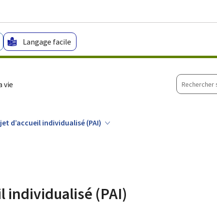
Aller au menu principal
Aller au contenu
Langage facile
Recherche
 vie
sur
le
site
jet d’accueil individualisé (PAI)
l individualisé (PAI)