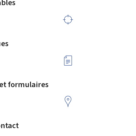
ables
ues
 et formulaires
ontact