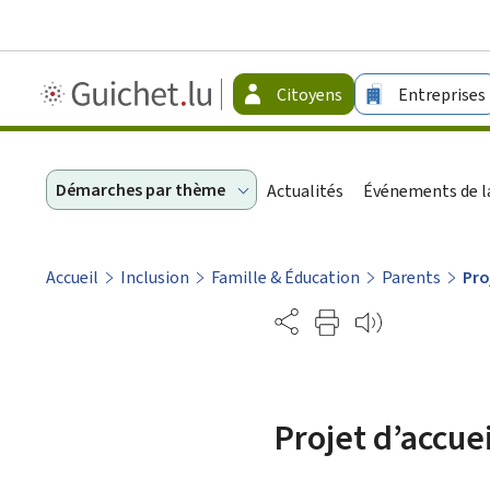
Guichet.lu
Citoyens
Entreprises
-
Citoyens
Démarches par thème
Actualités
Événements de la
Accueil
Inclusion
Famille & Éducation
Parents
Pro
Partage
Projet d’accuei