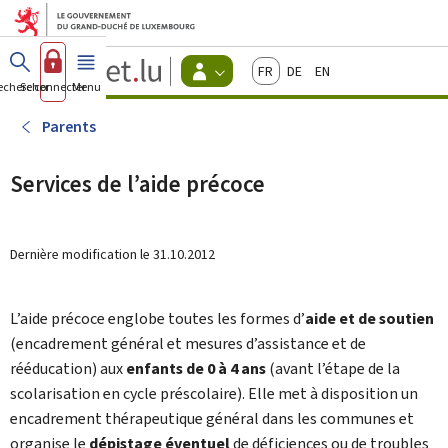
Aller au menu principal
Aller au contenu
Guichet.lu
Français
Deutsch
English
Changer
echercher
Se connecter
Menu
principal
-
d'espace
Citoyens
-
Parents
Menu
citoyens
actif
Services de l’aide précoce
Dernière modification le
31.10.2012
L’aide précoce englobe toutes les formes d’
aide et de soutien
(encadrement général et mesures d’assistance et de
rééducation) aux
enfants de 0 à 4 ans
(avant l’étape de la
scolarisation en cycle préscolaire). Elle met à disposition un
encadrement thérapeutique général dans les communes et
organise le
dépistage éventuel
de déficiences ou de troubles