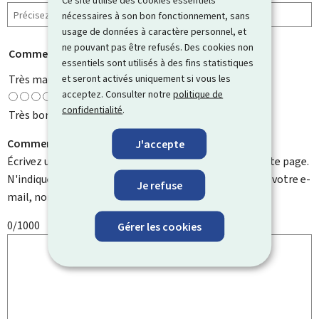
nécessaires à son bon fonctionnement, sans
usage de données à caractère personnel, et
ne pouvant pas être refusés. Des cookies non
Comment évaluez-vous cette page ?
*
essentiels sont utilisés à des fins statistiques
et seront activés uniquement si vous les
Très mauvaise
acceptez. Consulter notre
politique de
confidentialité
.
Très bonne
Comment pouvons-nous l'améliorer ?
J'accepte
Écrivez un commentaire et aidez-nous à améliorer cette page.
N'indiquez pas d'informations personnelles telles que votre e-
Je refuse
mail, nom, numéro de téléphone, etc.
0/1000
Gérer les cookies