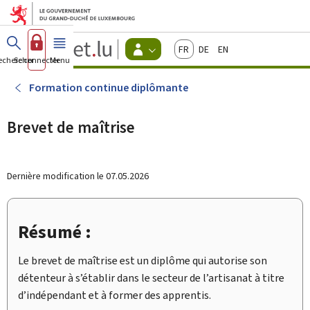
Aller au menu principal
Aller au contenu
Guichet.lu
Français
Deutsch
English
Changer
echercher
Se connecter
Menu
principal
-
d'espace
Citoyens
-
Formation continue diplômante
Menu
citoyens
actif
Brevet de maîtrise
Dernière modification le
07.05.2026
Résumé :
Le brevet de maîtrise est un diplôme qui autorise son
détenteur à s’établir dans le secteur de l’artisanat à titre
d’indépendant et à former des apprentis.